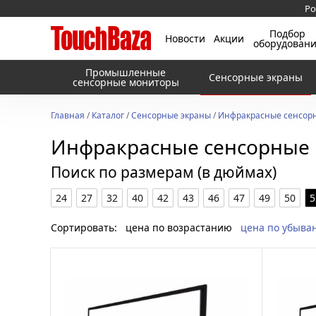
Ро
Подбор
Новости
Акции
оборудован
Промышленные
Сенсорные экраны
сенсорные мониторы
Главная
/
Каталог
/
Сенсорные экраны
/
Инфракрасные сенсорн
Инфракрасные сенсорные 
Поиск по размерам (в дюймах)
24
27
32
40
42
43
46
47
49
50
5
Сортировать:
цена по возрастанию
цена по убыва