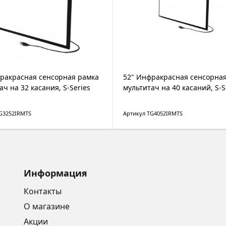
ракрасная сенсорная рамка
52" Инфракрасная сенсорна
ач на 32 касания, S-Series
мультитач на 40 касаний, S-S
G3252IRMTS
Артикул TG4052IRMTS
Информация
Контакты
О магазине
Акции