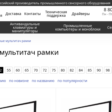
ссийский производитель промышленного сенсорного оборудования
8 8
Техническая
Доставка
Контакты
Драйверы
Пн - П
ия
поддержка
Антивандальные
Промышленные
клавиатуры и
Се
компьютеры и моноблоки
манипуляторы
ые мультитач рамки
мультитач рамки
2
55
60
65
70
72
75
80
82
84
85
90
98
нию
по новизне
по названию
по популярности