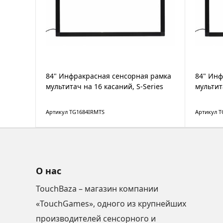
84" Инфракрасная сенсорная рамка
84" Инф
мультитач на 16 касаний, S-Series
мультит
Артикул TG1684IRMTS
Артикул T
О нас
TouchBaza – магазин компании
«TouchGames», одного из крупнейших
производителей сенсорного и