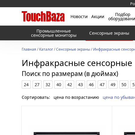
Ро
Подбор
Новости
Акции
оборудован
Промышленные
Сенсорные экраны
сенсорные мониторы
Главная
/
Каталог
/
Сенсорные экраны
/
Инфракрасные сенсорн
Инфракрасные сенсорные 
Поиск по размерам (в дюймах)
24
27
32
40
42
43
46
47
49
50
5
Сортировать:
цена по возрастанию
цена по убыва