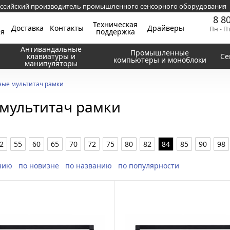
ссийский производитель промышленного сенсорного оборудования
8 8
Техническая
Доставка
Контакты
Драйверы
Пн - П
ия
поддержка
Антивандальные
Промышленные
клавиатуры и
Се
компьютеры и моноблоки
манипуляторы
ые мультитач рамки
мультитач рамки
2
55
60
65
70
72
75
80
82
84
85
90
98
нию
по новизне
по названию
по популярности