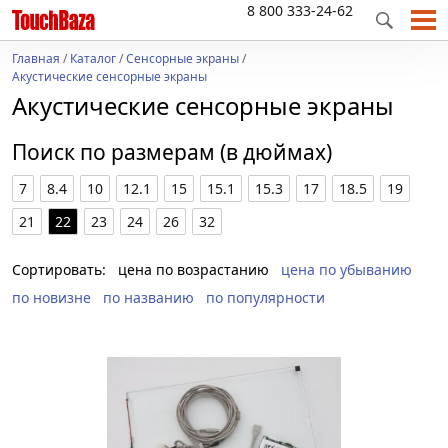
8 800 333-24-62
Главная
/
Каталог
/
Сенсорные экраны
/
Акустические сенсорные экраны
Акустические сенсорные экраны
Поиск по размерам (в дюймах)
7
8.4
10
12.1
15
15.1
15.3
17
18.5
19
21
22
23
24
26
32
Сортировать:
цена по возрастанию
цена по убыванию
по новизне
по названию
по популярности