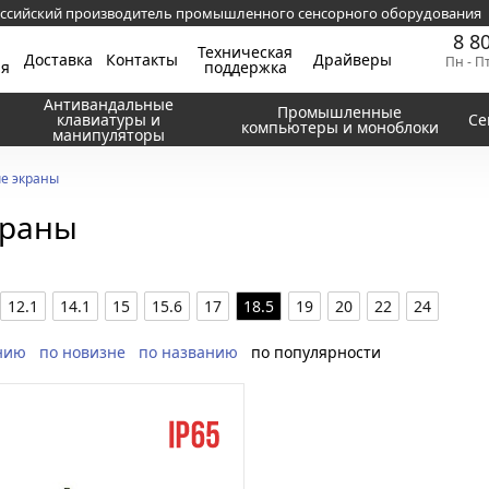
ссийский производитель промышленного сенсорного оборудования
8 8
Техническая
Доставка
Контакты
Драйверы
Пн - П
ия
поддержка
Антивандальные
Промышленные
клавиатуры и
Се
компьютеры и моноблоки
манипуляторы
е экраны
краны
12.1
14.1
15
15.6
17
18.5
19
20
22
24
нию
по новизне
по названию
по популярности