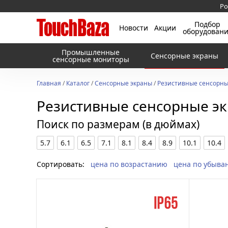
Ро
Подбор
Новости
Акции
оборудован
Промышленные
Сенсорные экраны
сенсорные мониторы
Главная
/
Каталог
/
Сенсорные экраны
/
Резистивные сенсорны
Резистивные сенсорные э
Поиск по размерам (в дюймах)
5.7
6.1
6.5
7.1
8.1
8.4
8.9
10.1
10.4
Сортировать:
цена по возрастанию
цена по убыва