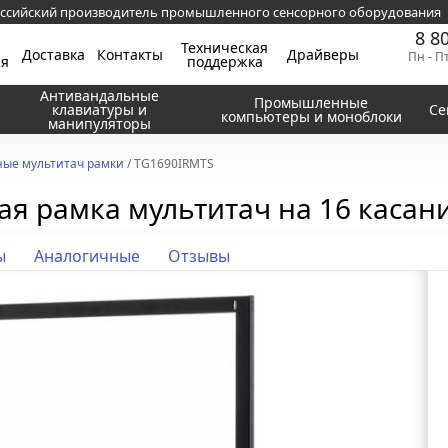
ссийский производитель промышленного сенсорного оборудования
8 8
Техническая
Доставка
Контакты
Драйверы
Пн - П
ия
поддержка
Антивандальные
Промышленные
клавиатуры и
Се
компьютеры и моноблоки
манипуляторы
ые мультитач рамки
/ TG1690IRMTS
я рамка мультитач на 16 касания
ы
Аналогичные
Отзывы