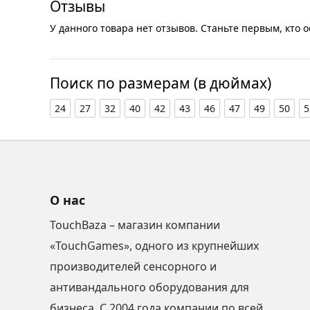
Отзывы
У данного товара нет отзывов. Станьте первым, кто о
Поиск по размерам (в дюймах)
24
27
32
40
42
43
46
47
49
50
5
О нас
TouchBaza – магазин компании
«TouchGames», одного из крупнейших
производителей сенсорного и
антивандального оборудования для
бизнеса. С 2004 года компании по всей