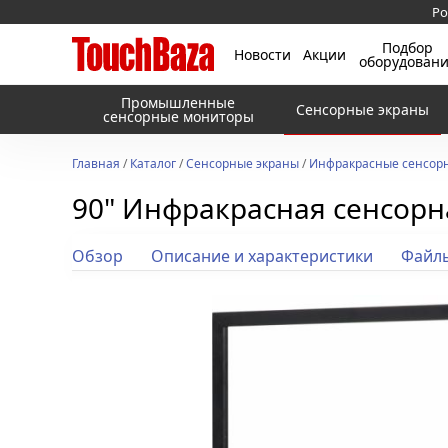
Ро
Подбор
Новости
Акции
оборудован
Промышленные
Сенсорные экраны
сенсорные мониторы
Главная
/
Каталог
/
Сенсорные экраны
/
Инфракрасные сенсорн
90" Инфракрасная сенсорна
Обзор
Описание и характеристики
Файл