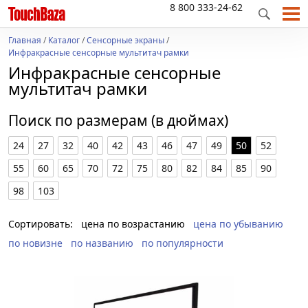
8 800 333-24-62
Главная
/
Каталог
/
Сенсорные экраны
/
Инфракрасные сенсорные мультитач рамки
Инфракрасные сенсорные
мультитач рамки
Поиск по размерам (в дюймах)
24
27
32
40
42
43
46
47
49
50
52
55
60
65
70
72
75
80
82
84
85
90
98
103
Сортировать:
цена по возрастанию
цена по убыванию
по новизне
по названию
по популярности