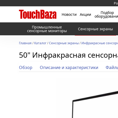
Ро
Подбор
Новости
Акции
оборудован
Промышленные
Сенсорные экраны
сенсорные мониторы
Главная
/
Каталог
/
Сенсорные экраны
/
Инфракрасные сенсорн
50" Инфракрасная сенсорна
Обзор
Описание и характеристики
Файл