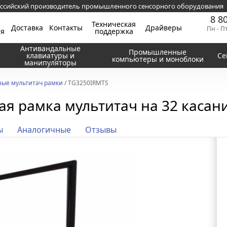
ссийский производитель промышленного сенсорного оборудования
8 8
Техническая
Доставка
Контакты
Драйверы
Пн - П
ия
поддержка
Антивандальные
Промышленные
клавиатуры и
Се
компьютеры и моноблоки
манипуляторы
ые мультитач рамки
/ TG3250IRMTS
я рамка мультитач на 32 касания
ы
Аналогичные
Отзывы