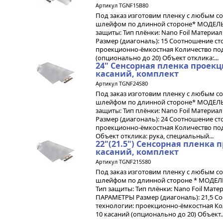
Артикул TGNF15B80
Под заказ изготовим пленку с любым с
шлейфом по длинной стороне* МОДЕЛЬ 
защиты: Тип плёнки: Nano Foil Матери
Размер (диагональ): 15 Соотношение сто
проекционно-ёмкостная Количество под
(опционально до 20) Объект отклика:...
24" Сенсорная пленка проекц
касаний, комплект
Артикул TGNF24S80
Под заказ изготовим пленку с любым с
шлейфом по длинной стороне* МОДЕЛЬ 
защиты: Тип плёнки: Nano Foil Матери
Размер (диагональ): 24 Соотношение сто
проекционно-ёмкостная Количество под
Объект отклика: рука, специальный...
22"(21.5") Сенсорная пленка
касаний, комплект
Артикул TGNF215S80
Под заказ изготовим пленку с любым с
шлейфом по длинной стороне * МОДЕЛЬ
Тип защиты: Тип плёнки: Nano Foil Мат
ПАРАМЕТРЫ Размер (диагональ): 21,5 Соо
технологии: проекционно-ёмкостная К
10 касаний (опционально до 20) Объект..