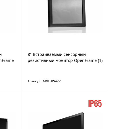
й
8" Встраиваемый сенсорный
nFrame
резистивный монитор OpenFrame (1)
Артикул TG0801W4RR