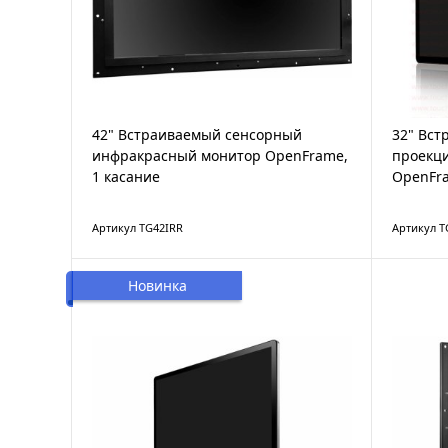
42" Встраиваемый сенсорный
32" Вс
инфракрасный монитор OpenFrame,
проекц
1 касание
OpenFra
Артикул TG42IRR
Артикул 
Новинка