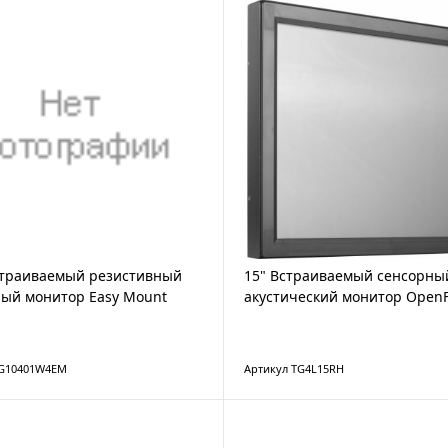
Встраиваемый резистивный
15" Встраиваемый сенсорны
ый монитор Easy Mount
акустический монитор Open
TG10401W4EM
Артикул TG4L15RH