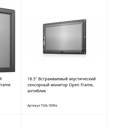
й
18.5" Встраиваемый акустический
Frame
сенсорный монитор Open Frame,
антиблик
Артикул TG6L185Ra