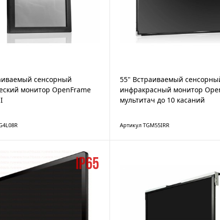
раиваемый сенсорный
55" Встраиваемый сенсорны
ческий монитор OpenFrame
инфракрасный монитор Ope
I
мультитач до 10 касаний
G4L08R
Артикул TGM55IRR