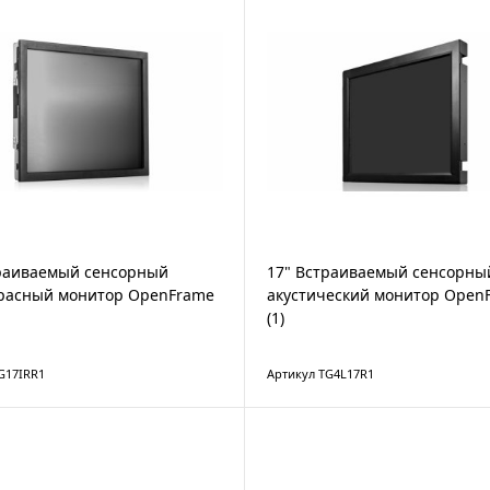
траиваемый сенсорный
17" Встраиваемый сенсорны
расный монитор OpenFrame
акустический монитор Open
(1)
G17IRR1
Артикул TG4L17R1