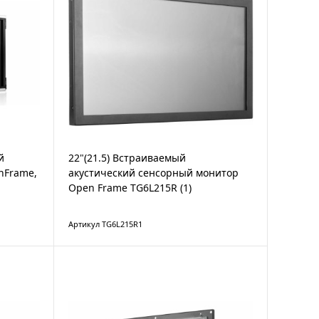
й
22"(21.5) Встраиваемый
nFrame,
акустический сенсорный монитор
Open Frame TG6L215R (1)
Артикул TG6L215R1