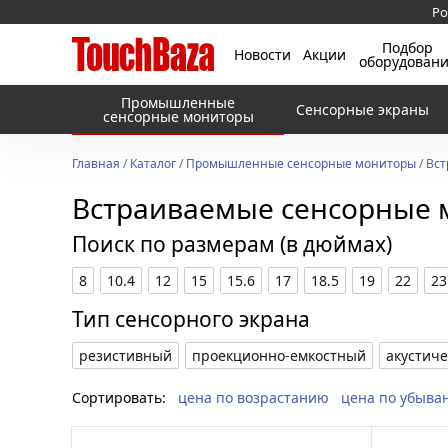
Ро
Подбор
Новости
Акции
оборудован
Промышленные
Сенсорные экраны
сенсорные мониторы
Главная
/
Каталог
/
Промышленные сенсорные мониторы
/
Вст
Встраиваемые сенсорные 
Поиск по размерам (в дюймах)
8
10.4
12
15
15.6
17
18.5
19
22
23
Тип сенсорного экрана
резистивный
проекционно-емкостный
акустич
Сортировать:
цена по возрастанию
цена по убыва