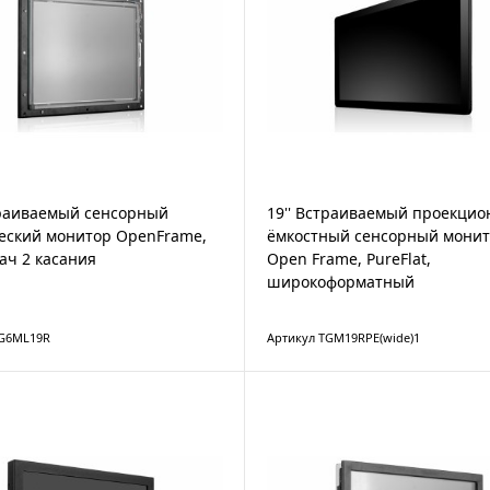
траиваемый сенсорный
19'' Встраиваемый проекцио
еский монитор OpenFrame,
ёмкостный сенсорный мони
ач 2 касания
Open Frame, PureFlat,
широкоформатный
TG6ML19R
Артикул TGM19RPE(wide)1