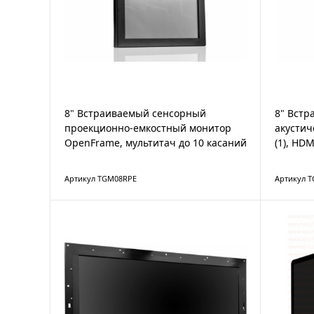
8" Встраиваемый сенсорный
8" Вст
проекционно-емкостный монитор
акусти
OpenFrame, мультитач до 10 касаний
(1), HDM
Артикул TGM08RPE
Артикул T