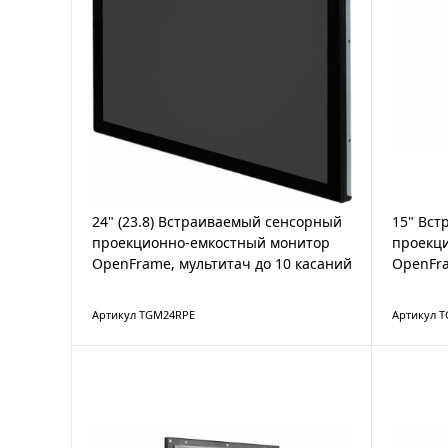
24" (23.8) Встраиваемый сенсорный
15" Вс
проекционно-емкостный монитор
проекц
OpenFrame, мультитач до 10 касаний
OpenFra
Артикул TGM24RPE
Артикул 