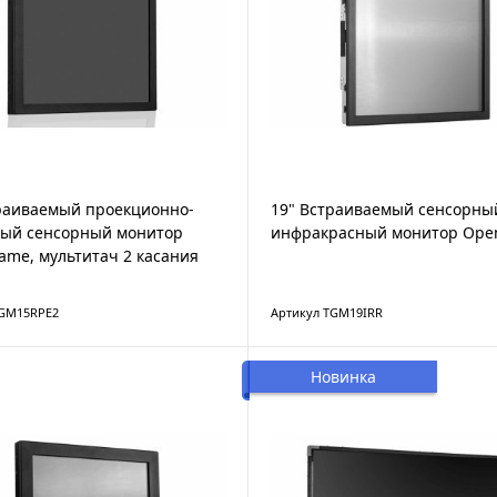
раиваемый проекционно-
19" Встраиваемый сенсорны
ный сенсорный монитор
инфракрасный монитор Ope
ame, мультитач 2 касания
TGM15RPE2
Артикул TGM19IRR
Новинка