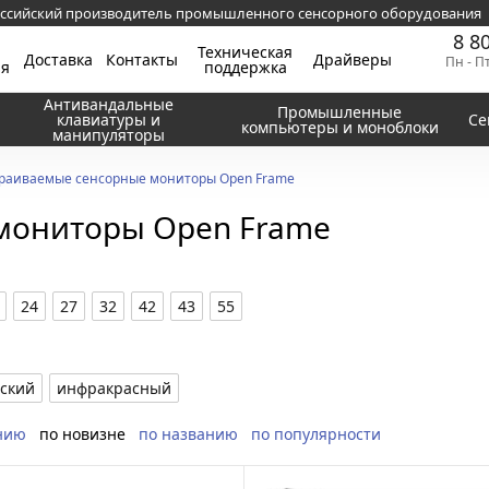
ссийский производитель промышленного сенсорного оборудования
8 8
Техническая
Доставка
Контакты
Драйверы
Пн - П
ия
поддержка
Антивандальные
Промышленные
клавиатуры и
Се
компьютеры и моноблоки
манипуляторы
раиваемые сенсорные мониторы Open Frame
мониторы Open Frame
24
27
32
42
43
55
еский
инфракрасный
нию
по новизне
по названию
по популярности